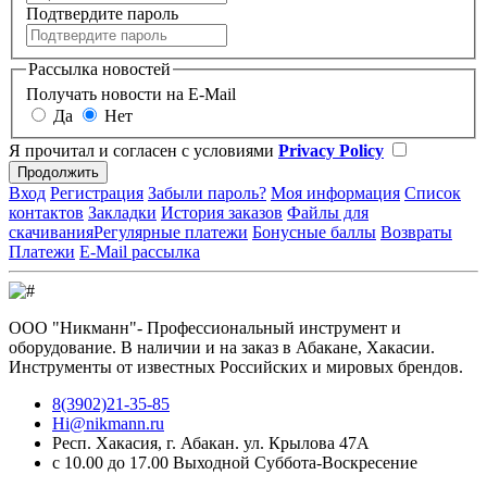
Подтвердите пароль
Рассылка новостей
Получать новости на E-Mail
Да
Нет
Я прочитал и согласен с условиями
Privacy Policy
Вход
Регистрация
Забыли пароль?
Моя информация
Список
контактов
Закладки
История заказов
Файлы для
скачивания
Регулярные платежи
Бонусные баллы
Возвраты
Платежи
E-Mail рассылка
ООО "Никманн"- Профессиональный инструмент и
оборудование. В наличии и на заказ в Абакане, Хакасии.
Инструменты от известных Российских и мировых брендов.
8(3902)21-35-85
Hi@nikmann.ru
Респ. Хакасия, г. Абакан. ул. Крылова 47А
c 10.00 до 17.00 Выходной Суббота-Воскресение