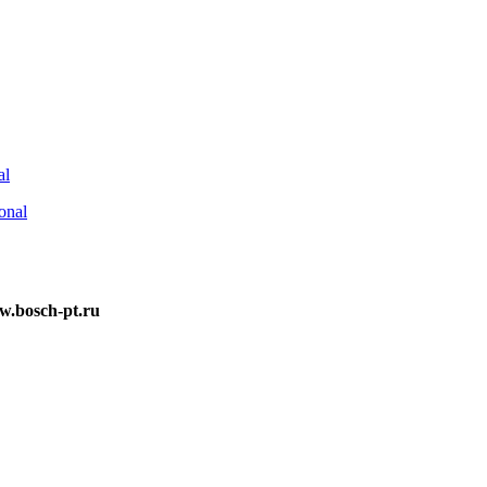
al
.bosch-pt.ru